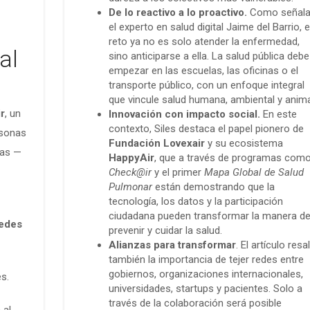
De lo reactivo a lo proactivo.
Como señal
el experto en salud digital Jaime del Barrio, e
reto ya no es solo atender la enfermedad,
al
sino anticiparse a ella. La salud pública debe
empezar en las escuelas, las oficinas o el
transporte público, con un enfoque integral
que vincule salud humana, ambiental y anima
r
, un
Innovación con impacto social.
En este
contexto, Siles destaca el papel pionero de
rsonas
Fundación Lovexair
y su ecosistema
ras —
HappyAir
, que a través de programas com
Check@ir
y el primer
Mapa Global de Salud
Pulmonar
están demostrando que la
tecnología, los datos y la participación
ciudadana pueden transformar la manera d
redes
prevenir y cuidar la salud.
Alianzas para transformar
. El artículo resa
también la importancia de tejer redes entre
gobiernos, organizaciones internacionales,
es.
universidades, startups y pacientes. Solo a
través de la colaboración será posible