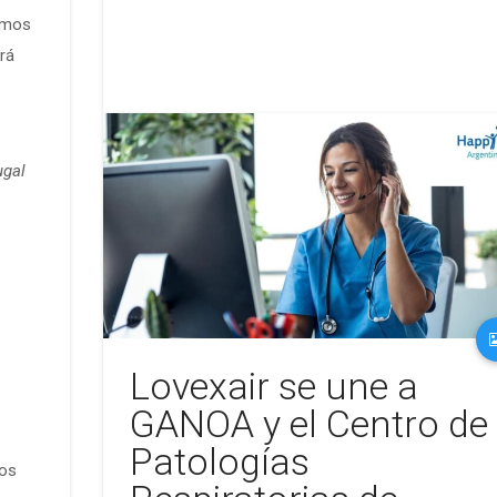
amos
ará
ugal
Lovexair se une a
GANOA y el Centro de
Patologías
los