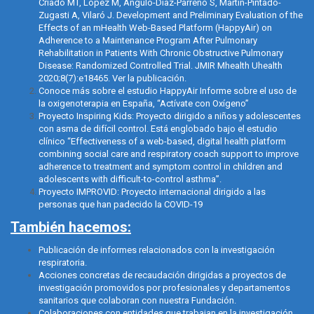
Criado MT, López M, Angulo-Díaz-Parreño S, Martín-Pintado-
Zugasti A, Vilaró J. Development and Preliminary Evaluation of the
Effects of an mHealth Web-Based Platform (HappyAir) on
Adherence to a Maintenance Program After Pulmonary
Rehabilitation in Patients With Chronic Obstructive Pulmonary
Disease: Randomized Controlled Trial. JMIR Mhealth Uhealth
2020;8(7):e18465.
Ver la publicación.
Conoce más sobre el estudio HappyAir Informe sobre el uso de
la oxigenoterapia en España,
“Actívate con Oxígeno”
Proyecto Inspiring Kids:
Proyecto dirigido a niños y adolescentes
con asma de difícil control. Está englobado bajo el estudio
clínico “Effectiveness of a web-based, digital health platform
combining social care and respiratory coach support to improve
adherence to treatment and symptom control in children and
adolescents with difficult-to-control asthma”.
Proyecto IMPROVID: Proyecto internacional dirigido a las
personas que han padecido la COVID-19
También hacemos:
Publicación de informes relacionados con la investigación
respiratoria.
Acciones concretas de recaudación dirigidas a proyectos de
investigación promovidos por profesionales y departamentos
sanitarios que colaboran con nuestra Fundación.
Colaboraciones con entidades que trabajan en la investigación