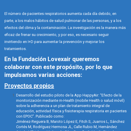
El número de pacientes respiratorios aumenta cada día debido, en
parte, a los malos hábitos de salud pulmonar de las personas, y a los
efectos del clima y la contaminación. La investigación es la manera más
eficaz de frenar su crecimiento, y por eso, es necesario seguir
invirtiendo en I+D para aumentar la prevención y mejorar los
tratamientos.
En la Fundación Lovexair queremos
colaborar con este propósito, por lo que
impulsamos varias acciones:
Proyectos propios
Desarrollo del estudio piloto de la App HappyAir: “Efecto de la
monitorización mediante m-Health (mobile Health o salud móvil)
sobre la adherencia a un plan de tratamiento integral de
educación, actividad física y fisioterapia respiratoria en pacientes
con EPOC”. Publicado como:
Jiménez-Reguera B, Maroto López E, Fitch S, Juarros L, Sánchez
Cortés M, Rodríguez Hermosa JL, Calle Rubio M, Hernández