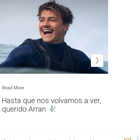
Read More
Read M
Hasta que nos volvamos a ver,
Cont
Insti
querido Arran
Love
cono
del 