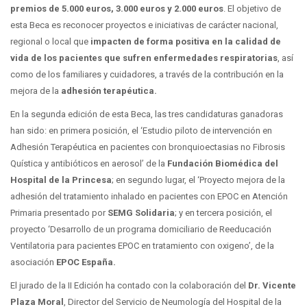
premios de 5.000 euros, 3.000 euros y 2.000 euros
. El objetivo de
esta Beca es reconocer proyectos e iniciativas de carácter nacional,
regional o local que
impacten de forma positiva en la calidad de
vida de los pacientes que sufren enfermedades respiratorias
, así
como de los familiares y cuidadores, a través de la contribución en la
mejora de la
adhesión terapéutica.
En la segunda edición de esta Beca, las tres candidaturas ganadoras
han sido: en primera posición, el ‘Estudio piloto de intervención en
Adhesión Terapéutica en pacientes con bronquioectasias no Fibrosis
Quística y antibióticos en aerosol’ de la
Fundación Biomédica del
Hospital de la Princesa
; en segundo lugar, el ‘Proyecto mejora de la
adhesión del tratamiento inhalado en pacientes con EPOC en Atención
Primaria presentado por
SEMG Solidaria
; y en tercera posición, el
proyecto ‘Desarrollo de un programa domiciliario de Reeducación
Ventilatoria para pacientes EPOC en tratamiento con oxigeno’, de la
asociación
EPOC España.
El jurado de la II Edición ha contado con la colaboración del
Dr. Vicente
Plaza Moral
, Director del Servicio de Neumología del Hospital de la