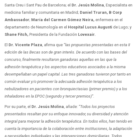
Santa Creu i Sant Pau de Barcelona; el
Dr. Jesús Molina
, Especialista en
medicina familiar y comunitaria en Madrid;
Daniel Truran, B Corp
Ambassador
;
María del Carmen Gómez Neira,
enfermera en el
departamento de Neumología en el
Hospital Lucus Augusti
de Lugo; y
Shane Fitch,
Presidenta de la Fundación
Lovexair.
El
Dr. Vicente Plaza
, afirma que
“las propuestas presentadas en esta II
edición de las Becas son de gran interés. De acuerdo con las bases del
concurso, finalmente resultaron ganadoras aquellas en las que la
adhesión terapéutica y los aspectos educativos asociados a la misma
desempeñaban un papel capital. Las tres ganadoras tuvieron por tanto en
común evaluar y/o promover la adecuada adhesión terapéutica a los
nebulizadores en pacientes con bronquiectasias (primer premio) y a los
inhaladores en la EPOC (segundo y tercer premios)”.
Por su parte, el
Dr. Jesús Molina
, añade:
“Todos los proyectos
presentados resaltan por su enfoque innovador, su diversidad y atención
integral para mejorar la adhesión terapéutica. En todos ellos, han tenido en
cuenta la importancia de la colaboración entre instituciones, la adaptación
a necesidades individuales y las intervenciones domiciliarias. Todos