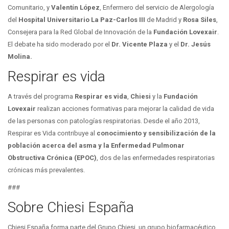
Comunitario, y
Valentín López
, Enfermero del servicio de Alergología
del
Hospital Universitario La Paz-Carlos III
de Madrid y
Rosa Siles
,
Consejera para la Red Global de Innovación de la
Fundación Lovexair
.
El debate ha sido moderado por el
Dr. Vicente Plaza
y el
Dr. Jesús
Molina.
Respirar es vida
A través del programa
Respirar es vida
,
Chiesi
y la
Fundación
Lovexair
realizan acciones formativas para mejorar la calidad de vida
de las personas con patologías respiratorias. Desde el año 2013,
Respirar es Vida contribuye al
conocimiento y sensibilización de la
población acerca del asma y la Enfermedad Pulmonar
Obstructiva Crónica (EPOC)
, dos de las enfermedades respiratorias
crónicas más prevalentes.
###
Sobre Chiesi España
Chiesi España forma parte del Grupo Chiesi, un grupo biofarmacéutico