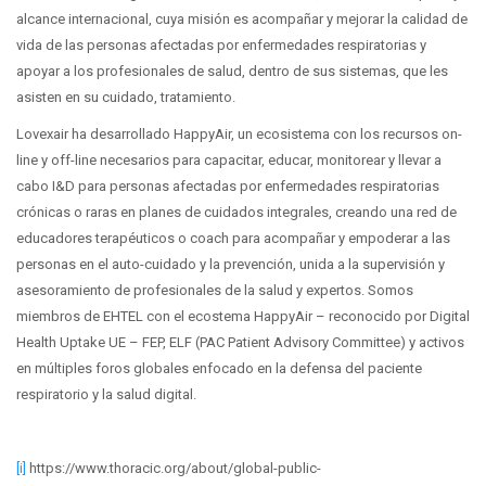
alcance internacional, cuya misión es acompañar y mejorar la calidad de
vida de las personas afectadas por enfermedades respiratorias y
apoyar a los profesionales de salud, dentro de sus sistemas, que les
asisten en su cuidado, tratamiento.
Lovexair ha desarrollado HappyAir, un ecosistema con los recursos on-
line y off-line necesarios para capacitar, educar, monitorear y llevar a
cabo I&D para personas afectadas por enfermedades respiratorias
crónicas o raras en planes de cuidados integrales, creando una red de
educadores terapéuticos o coach para acompañar y empoderar a las
personas en el auto-cuidado y la prevención, unida a la supervisión y
asesoramiento de profesionales de la salud y expertos. Somos
miembros de EHTEL con el ecostema HappyAir – reconocido por Digital
Health Uptake UE – FEP, ELF (PAC Patient Advisory Committee) y activos
en múltiples foros globales enfocado en la defensa del paciente
respiratorio y la salud digital.
[i]
https://www.thoracic.org/about/global-public-