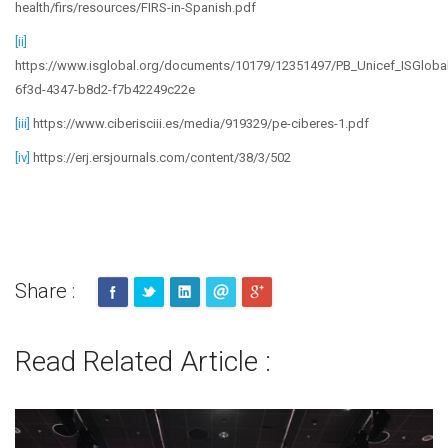
health/firs/resources/FIRS-in-Spanish.pdf
[ii]
https://www.isglobal.org/documents/10179/12351497/PB_Unicef_ISGloba
6f3d-4347-b8d2-f7b42249c22e
[iii]
https://www.ciberisciii.es/media/919329/pe-ciberes-1.pdf
[iv]
https://erj.ersjournals.com/content/38/3/502
Share :
Read Related Article :