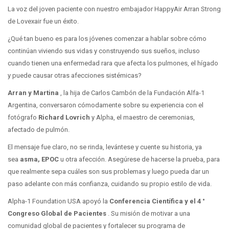
La voz del joven paciente con nuestro embajador HappyAir Arran Strong
de Lovexair fue un éxito.
¿Qué tan bueno es para los jóvenes comenzar a hablar sobre cómo
continúan viviendo sus vidas y construyendo sus sueños, incluso
cuando tienen una enfermedad rara que afecta los pulmones, el hígado
y puede causar otras afecciones sistémicas?
Arran y Martina
, la hija de Carlos Cambón de la Fundación Alfa-1
Argentina, conversaron cómodamente sobre su experiencia con el
fotógrafo
Richard Lovrich
y Alpha, el maestro de ceremonias,
afectado de pulmón.
El mensaje fue claro, no se rinda, levántese y cuente su historia, ya
sea
asma, EPOC
u otra afección. Asegúrese de hacerse la prueba, para
que realmente sepa cuáles son sus problemas y luego pueda dar un
paso adelante con más confianza, cuidando su propio estilo de vida.
Alpha-1 Foundation USA apoyó la
Conferencia Científica y el 4 °
Congreso Global de Pacientes
. Su misión de motivar a una
comunidad global de pacientes y fortalecer su programa de