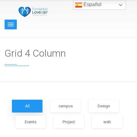
Español
Grid 4 Column
All
campus
Design
Events
Project
web